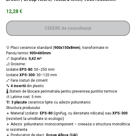
12,28
€
CERERE de consultanță
💡 Placi ceramice standard (
900x150x8mm
), transformate in
Panou termic
905×465mm
📏 Suprafata:
0,42 m²
📐 Grosime:
Izolatie
EPS-80:
50–250 mm
Izolatie
XPS-300:
30–120 mm
🔗 Fara rosturi de ciment
🔧
4 insertii
din plastic
🌡️ Sistem de blocare perimetrala pentru prevenirea puntilor termice
🎨 Latime rost: 5 mm
🏗️
3 placute
ceramice lipite cu adeziv poliuretanic
Structura produsului
🔹 Material izolator:
EPS-80
(ignifug, cu densitate ridicata) sau
XPS-300
(rezistent la umiditate si ecologic)
🔹 Adeziv: poliuretanic monocomponent – creeaza o structura monolitica
si rezistenta
🔹 Producatori de placi:
Group Allore (UA)