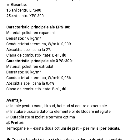
🔹
Garantie:
15 ani
pentru EPS-80
25 ani
pentru XPS-300
Caracteristici principale ale EPS-80:
Material: polistiren expandat
Densitate: 16 kg/m³
Conductivitate termica, W/m·K: 0,039
Absorbtia apei: pana la 2%
Clasa de combustibilitate: B-s1, d0
Caracteristici principale ale XPS-300:
Material: polistiren extrudat
Densitate: 30 kg/m³
Conductivitate termica, W/m·K: 0,036
Absorbtia apei: pana la 0,4%
Clasa de combustibilitate: B-s1, d0
Avantaje
✅ Ideale pentru case, birouri, hoteluri si centre comerciale
✅ Instalare usoara datorita elementelor de blocare integrate
✅ Durabilitate si izolatie termica optima
💰
Preturi:
Termopanele – exista doua optiuni de pret –
per m² si per bucata.
🏠 Creati o fatada izolata si eleganta cu o durata de viata lunga! 🌟