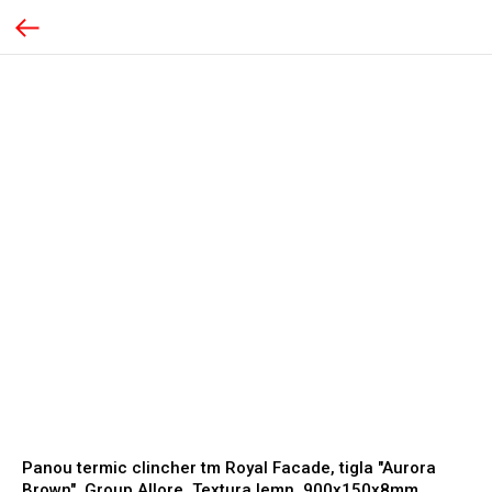
Panou termic clincher tm Royal Facade, tigla "Aurora
Brown", Group Allore, Textura lemn, 900x150x8mm