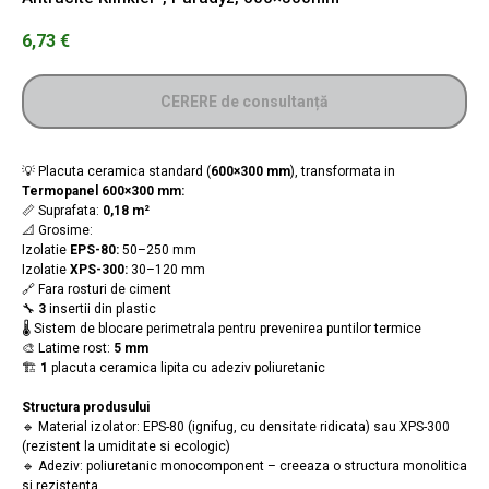
6,73
€
CERERE de consultanță
💡 Placuta ceramica standard (
600×300 mm
), transformata in
Termopanel
600×300 mm:
📏 Suprafata:
0,18 m²
📐 Grosime:
Izolatie
EPS-80:
50–250 mm
Izolatie
XPS-300:
30–120 mm
🔗 Fara rosturi de ciment
🔧
3
insertii din plastic
🌡️ Sistem de blocare perimetrala pentru prevenirea puntilor termice
🎨 Latime rost:
5 mm
🏗️
1
placuta ceramica lipita cu adeziv poliuretanic
Structura produsului
🔹 Material izolator: EPS-80 (ignifug, cu densitate ridicata) sau XPS-300
(rezistent la umiditate si ecologic)
🔹 Adeziv: poliuretanic monocomponent – creeaza o structura monolitica
si rezistenta