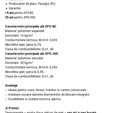
🔹 Producatori de placi: Paradyz (PL)
🔹 Garantie:
15 ani
pentru EPS-80
25 ani
pentru XPS-300
Caracteristici principale ale EPS-80:
Material: polistiren expandat
Densitate: 16 kg/m³
Conductivitate termica, W/m·K: 0,039
Absorbtia apei: pana la 2%
Clasa de combustibilitate: B-s1, d0
Caracteristici principale ale XPS-300:
Material: polistiren extrudat
Densitate: 30 kg/m³
Conductivitate termica, W/m·K: 0,036
Absorbtia apei: pana la 0,4%
Clasa de combustibilitate: B-s1, d0
Avantaje
✅ Ideale pentru case, birouri, hoteluri si centre comerciale
✅ Instalare usoara datorita elementelor de blocare integrate
✅ Durabilitate si izolatie termica optima
💰
Preturi:
Termopanele – exista doua optiuni de pret –
per m² si per bucata.