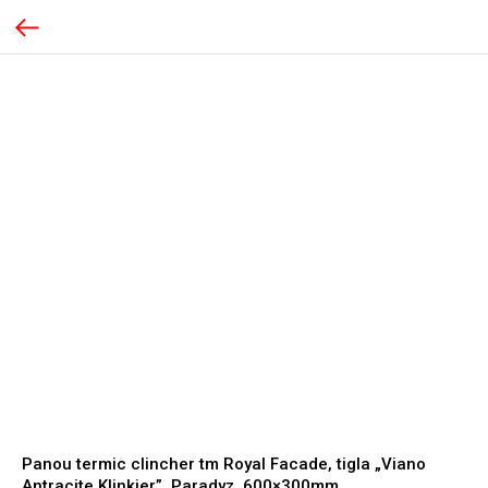
Panou termic clincher tm Royal Facade, tigla „Viano
Antracite Klinkier”, Paradyz, 600×300mm