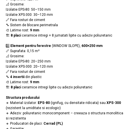
📐 Grosime:
Izolatie EPS-80: 50–150 mm
Izolatie XPS-300: 30–120 mm
🔗 Fara rosturi de ciment
🔧 Sistem de blocare perimetrala
🎨 Latime rost:
9 mm
🏗️
8 placi
ceramice intregi + 8 jumatati lipite cu adeziv poliuretanic
3️⃣
Element pentru ferestre
(WINDOW SLOPE),
600×250 mm
📏 Suprafata: 0,15 m²
📐 Grosime:
Izolatie EPS-80: 20–250 mm
Izolatie XPS-300: 20–120 mm
🔗 Fara rosturi de ciment
🔧
4 insertii
din plastic
🎨 Latime rost:
9 mm
🏗️
8 placi
ceramice intregi lipite cu adeziv poliuretanic
Structura produsului
🔹 Material izolator:
EPS-80
(ignifug, cu densitate ridicata) sau
XPS-300
(rezistent la umiditate si ecologic)
🔹 Adeziv: poliuretanic monocomponent – creeaza o structura monolitica
si rezistenta
🔹 Producatori de placi:
Cerrad (PL)
🔹 Garantie: