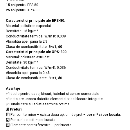
15 ani
pentru EPS-80
25 ani
pentru XPS-300
Caracteristici principale ale EPS-80:
Material: polistiren expandat
Densitate: 16 kg/m³
Conductivitate termica, W/m·K: 0,039
Absorbtia apei: pana la 2%
Clasa de combustibilitate:
B-s1, d0
Caracteristici principale ale XPS-300:
Material: polistiren extrudat
Densitate: 30 kg/m³
Conductivitate termica, W/m·K: 0,036
Absorbtia apei: pana la 0,4%
Clasa de combustibilitate:
B-s1, d0
Avantaje
✅ Ideale pentru case, birouri, hoteluri si centre comerciale
✅ Instalare usoara datorita elementelor de blocare integrate
✅ Durabilitate si izolatie termica optima
💰 Preturi:
1️⃣ Panouri termice – exista doua optiuni de pret –
per m² si per bucata.
2️⃣ Panouri de colt – per bucata
3️⃣ Elemente pentru ferestre – per bucata