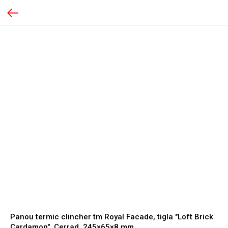
Panou termic clincher tm Royal Facade, tigla "Loft Brick
Cardamon", Cerrad, 245×65×8 mm