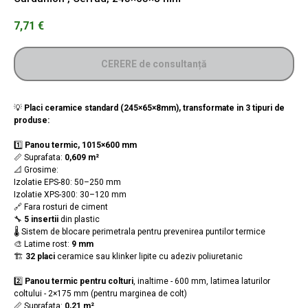
7,71
€
CERERE de consultanță
💡
Placi ceramice standard (245×65×8mm), transformate in 3 tipuri de
produse:
1️⃣
Panou termic, 1015×600 mm
📏 Suprafata:
0,609 m²
📐 Grosime:
Izolatie EPS-80: 50–250 mm
Izolatie XPS-300: 30–120 mm
🔗 Fara rosturi de ciment
🔧
5 insertii
din plastic
🌡️ Sistem de blocare perimetrala pentru prevenirea puntilor termice
🎨 Latime rost:
9 mm
🏗️
32 placi
ceramice sau klinker lipite cu adeziv poliuretanic
2️⃣
Panou termic pentru colturi
, inaltime - 600 mm, latimea laturilor
coltului - 2×175 mm (pentru marginea de colt)
📏 Suprafata:
0,21 m²