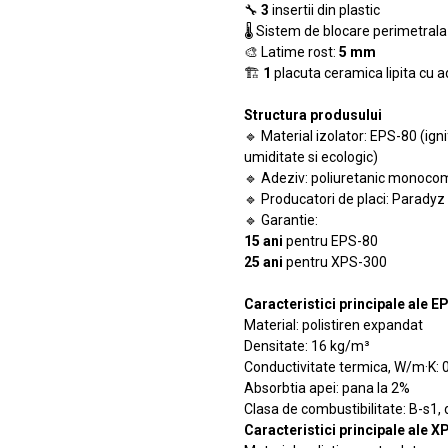
🔧
3
insertii din plastic
🌡️ Sistem de blocare perimetral
🎨 Latime rost:
5 mm
🏗️
1
placuta ceramica lipita cu a
Structura produsului
🔹 Material izolator: EPS-80 (ign
umiditate si ecologic)
🔹 Adeziv: poliuretanic monocom
🔹 Producatori de placi: Paradyz
🔹 Garantie:
15 ani
pentru EPS-80
25 ani
pentru XPS-300
Caracteristici principale ale E
Material: polistiren expandat
Densitate: 16 kg/m³
Conductivitate termica, W/m·K: 
Absorbtia apei: pana la 2%
Clasa de combustibilitate: B-s1, 
Caracteristici principale ale X