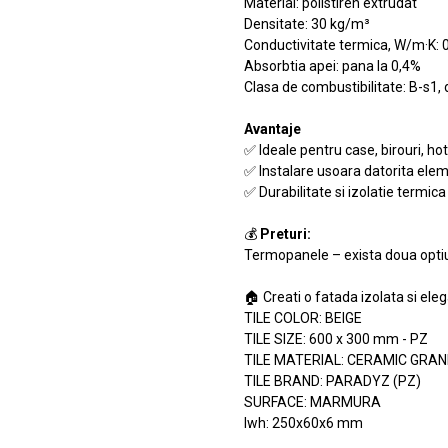
Material: polistiren extrudat
Densitate: 30 kg/m³
Conductivitate termica, W/m·K: 
Absorbtia apei: pana la 0,4%
Clasa de combustibilitate: B-s1, 
Avantaje
✅ Ideale pentru case, birouri, ho
✅ Instalare usoara datorita elem
✅ Durabilitate si izolatie termic
💰
Preturi:
Termopanele – exista doua optiu
🏠 Creati o fatada izolata si ele
TILE COLOR: BEIGE
TILE SIZE: 600 x 300 mm - PZ
TILE MATERIAL: CERAMIC GRAN
TILE BRAND: PARADYZ (PZ)
SURFACE: MARMURA
lwh: 250x60x6 mm