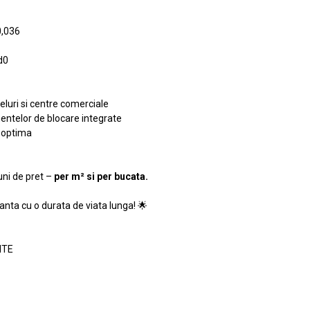
0,036
d0
teluri si centre comerciale
entelor de blocare integrate
a optima
ni de pret –
per m² si per bucata.
ganta cu o durata de viata lunga! 🌟
ITE