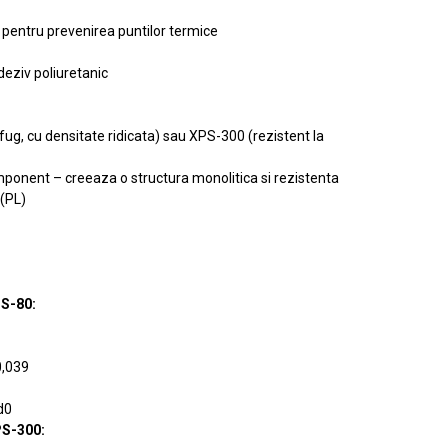
a pentru prevenirea puntilor termice
deziv poliuretanic
ifug, cu densitate ridicata) sau XPS-300 (rezistent la
ponent – creeaza o structura monolitica si rezistenta
 (PL)
PS-80:
0,039
d0
PS-300: