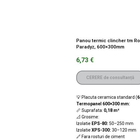
Panou termic clincher tm Roy
Paradyz, 600×300mm
6,73
€
CERERE de consultanță
💡 Placuta ceramica standard (
6
Termopanel
600×300 mm:
📏 Suprafata:
0,18 m²
📐 Grosime:
Izolatie
EPS-80:
50–250 mm
Izolatie
XPS-300:
30–120 mm
🔗 Fara rosturi de ciment