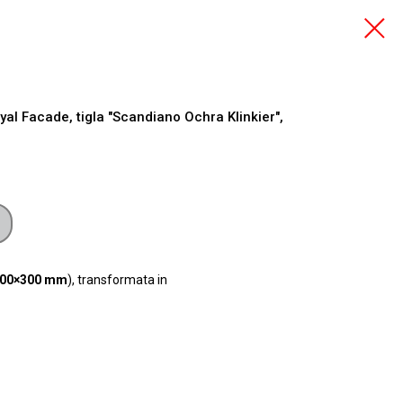
al Facade, tigla "Scandiano Ochra Klinkier",
00×300 mm
), transformata in