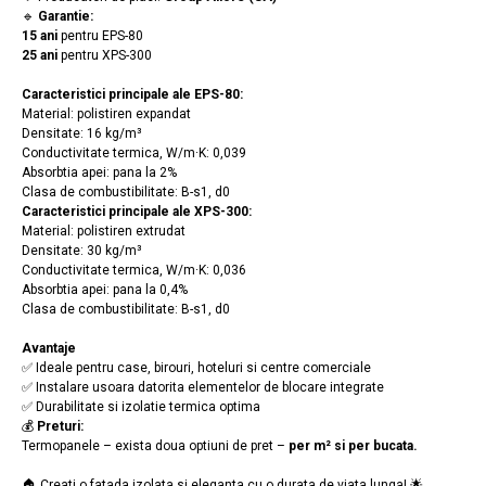
🔹
Garantie:
15 ani
pentru EPS-80
25 ani
pentru XPS-300
Caracteristici principale ale EPS-80:
Material: polistiren expandat
Densitate: 16 kg/m³
Conductivitate termica, W/m·K: 0,039
Absorbtia apei: pana la 2%
Clasa de combustibilitate: B-s1, d0
Caracteristici principale ale XPS-300:
Material: polistiren extrudat
Densitate: 30 kg/m³
Conductivitate termica, W/m·K: 0,036
Absorbtia apei: pana la 0,4%
Clasa de combustibilitate: B-s1, d0
Avantaje
✅ Ideale pentru case, birouri, hoteluri si centre comerciale
✅ Instalare usoara datorita elementelor de blocare integrate
✅ Durabilitate si izolatie termica optima
💰
Preturi:
Termopanele – exista doua optiuni de pret –
per m² si per bucata.
🏠 Creati o fatada izolata si eleganta cu o durata de viata lunga! 🌟