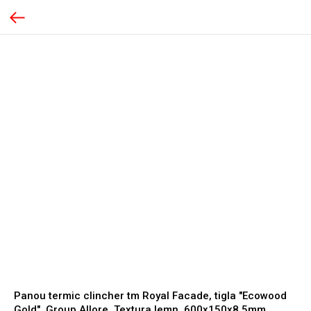
Panou termic clincher tm Royal Facade, tigla "Ecowood
Gold", Group Allore, Textura lemn, 600x150x8.5mm