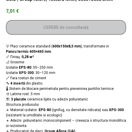
7,01
€
CERERE de consultanță
💡 Placi ceramice standard (
600x150x8,5 mm
), transformate in
Panou termic
605×465 mm
📏 Площ:
0,28
м²
📐 Grosime:
Izolatie
EPS-80:
50–250 mm
Izolatie
XPS-300:
30–120 mm
🔗 Fara rosturi de ciment
🔧
4 insertii
din plastic
🌡️ Sistem de blocare perimetrala pentru prevenirea puntilor termice
🎨 Latime rost: 5 mm
🏗️
3 placute
ceramice lipite cu adeziv poliuretanic
Structura produsului
🔹 Material izolator:
EPS-80
(ignifug, cu densitate ridicata) sau
XPS-300
(rezistent la umiditate si ecologic)
🔹 Adeziv: poliuretanic monocomponent – creeaza o structura monolitica
si rezistenta
🔹 Producatori de placi:
Group Allore (UA)