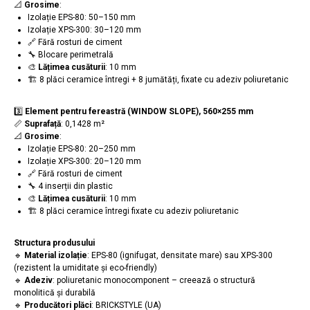
📐
Grosime
:
Izolație EPS-80: 50–150 mm
Izolație XPS-300: 30–120 mm
🔗 Fără rosturi de ciment
🔧 Blocare perimetrală
🎨
Lățimea cusăturii
: 10 mm
🏗️ 8 plăci ceramice întregi + 8 jumătăți, fixate cu adeziv poliuretanic
3️⃣
Element pentru fereastră (WINDOW SLOPE), 560×255 mm
📏
Suprafață
: 0,1428 m²
📐
Grosime
:
Izolație EPS-80: 20–250 mm
Izolație XPS-300: 20–120 mm
🔗 Fără rosturi de ciment
🔧 4 inserții din plastic
🎨
Lățimea cusăturii
: 10 mm
🏗️ 8 plăci ceramice întregi fixate cu adeziv poliuretanic
Structura produsului
🔹
Material izolație
: EPS-80 (ignifugat, densitate mare) sau XPS-300
(rezistent la umiditate și eco-friendly)
🔹
Adeziv
: poliuretanic monocomponent – creează o structură
monolitică și durabilă
🔹
Producători plăci
: BRICKSTYLE (UA)