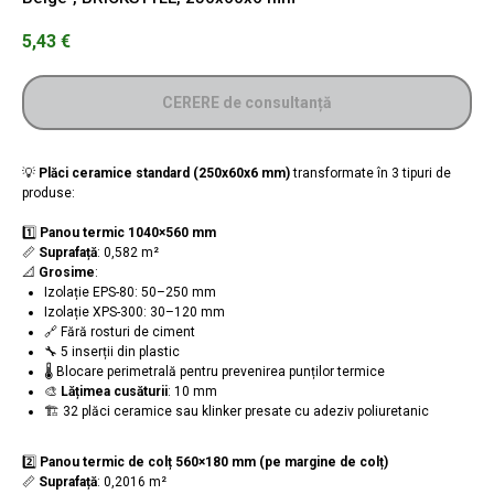
5,43
€
CERERE de consultanță
💡
Plăci ceramice standard (250x60x6 mm)
transformate în 3 tipuri de
produse:
1️⃣
Panou termic 1040×560 mm
📏
Suprafață
: 0,582 m²
📐
Grosime
:
Izolație EPS-80: 50–250 mm
Izolație XPS-300: 30–120 mm
🔗 Fără rosturi de ciment
🔧 5 inserții din plastic
🌡️ Blocare perimetrală pentru prevenirea punților termice
🎨
Lățimea cusăturii
: 10 mm
🏗️ 32 plăci ceramice sau klinker presate cu adeziv poliuretanic
2️⃣
Panou termic de colț 560×180 mm (pe margine de colț)
📏
Suprafață
: 0,2016 m²