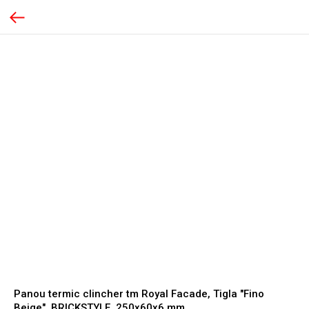
Panou termic clincher tm Royal Facade, Tigla "Fino
Beige", BRICKSTYLE, 250x60x6 mm