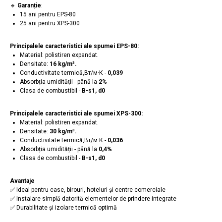
🔹
Garanție
:
15 ani pentru EPS-80
25 ani pentru XPS-300
Principalele caracteristici ale spumei EPS-80:
Material: polistiren expandat.
Densitate:
16 kg/m³.
Conductivitate termică,Вт/м·К -
0,039
Absorbția umidității - până la
2%
Clasa de combustibil -
B-s1, d0
Principalele caracteristici ale spumei XPS-300:
Material: polistiren expandat.
Densitate:
30 kg/m³.
Conductivitate termică,Вт/м·К -
0,036
Absorbția umidității - până la
0,4%
Clasa de combustibil -
B-s1, d0
Avantaje
✅ Ideal pentru case, birouri, hoteluri și centre comerciale
✅ Instalare simplă datorită elementelor de prindere integrate
✅ Durabilitate și izolare termică optimă