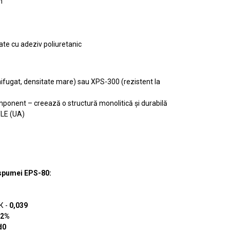
m
xate cu adeziv poliuretanic
nifugat, densitate mare) sau XPS-300 (rezistent la
ponent – creează o structură monolitică și durabilă
LE (UA)
e spumei EPS-80:
К -
0,039
2%
d0