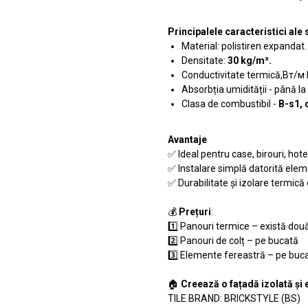
Principalele caracteristici al
Material: polistiren expandat.
Densitate:
30 kg/m³.
Conductivitate termică,Вт/м·
Absorbția umidității - până la
Clasa de combustibil -
B-s1, 
Avantaje
✅ Ideal pentru case, birouri, hote
✅ Instalare simplă datorită elem
✅ Durabilitate și izolare termică
💰
Prețuri
:
1️⃣ Panouri termice – există două
2️⃣ Panouri de colț – pe bucată
3️⃣ Elemente fereastră – pe buc
🏠
Creează o fațadă izolată și 
TILE BRAND: BRICKSTYLE (BS)