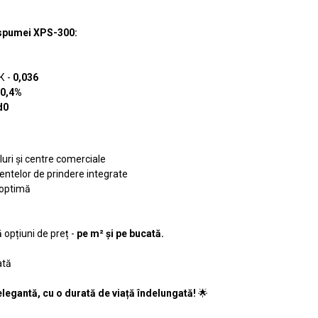
e spumei XPS-300:
К -
0,036
0,4%
d0
luri și centre comerciale
entelor de prindere integrate
 optimă
 opțiuni de preț -
pe m² și pe bucată.
ată
elegantă, cu o durată de viață îndelungată!
🌟