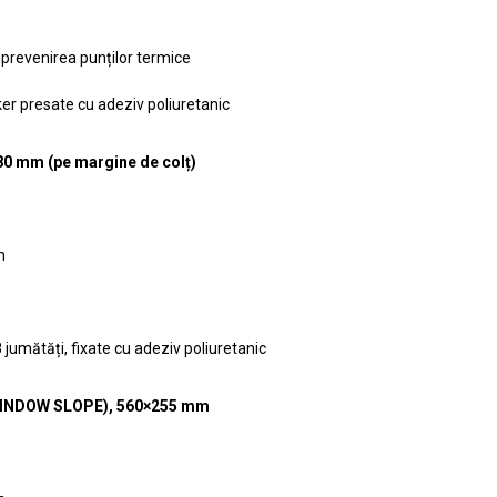
u prevenirea punților termice
ker presate cu adeziv poliuretanic
80 mm (pe margine de colț)
m
8 jumătăți, fixate cu adeziv poliuretanic
(WINDOW SLOPE), 560×255 mm