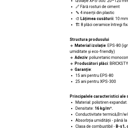
Izolație XPS-300: 20–120 m
🔗 Fără rosturi de ciment
🔧 4 inserții din plastic
🎨
Lățimea cusăturii
: 10 mm
🏗️ 8 plăci ceramice întregi fi
Structura produsului
🔹
Material izolație
: EPS-80 (ig
umiditate și eco-friendly)
🔹
Adeziv
: poliuretanic monocom
🔹
Producători plăci
: BRICKSTY
🔹
Garanție
:
15 ani pentru EPS-80
25 ani pentru XPS-300
Principalele caracteristici al
Material: polistiren expandat.
Densitate:
16 kg/m³.
Conductivitate termică,Вт/м·
Absorbția umidității - până la
Clasa de combustibil -
B-s1, 