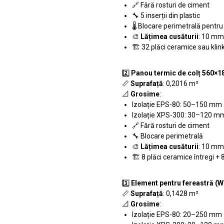
🔗 Fără rosturi de ciment
🔧 5 inserții din plastic
🌡️ Blocare perimetrală pentr
🎨
Lățimea cusăturii
: 10 mm
🏗️ 32 plăci ceramice sau klin
2️⃣
Panou termic de colț 560×1
📏
Suprafață
: 0,2016 m²
📐
Grosime
:
Izolație EPS-80: 50–150 mm
Izolație XPS-300: 30–120 m
🔗 Fără rosturi de ciment
🔧 Blocare perimetrală
🎨
Lățimea cusăturii
: 10 mm
🏗️ 8 plăci ceramice întregi + 
3️⃣
Element pentru fereastră 
📏
Suprafață
: 0,1428 m²
📐
Grosime
:
Izolație EPS-80: 20–250 mm