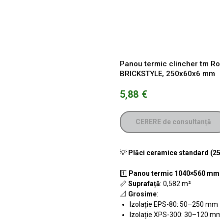
Panou termic clincher tm Ro
BRICKSTYLE, 250x60x6 mm
5,88
€
CERERE de consultanță
💡
Plăci ceramice standard (
1️⃣
Panou termic 1040×560 mm
📏
Suprafață
: 0,582 m²
📐
Grosime
:
Izolație EPS-80: 50–250 mm
Izolație XPS-300: 30–120 m