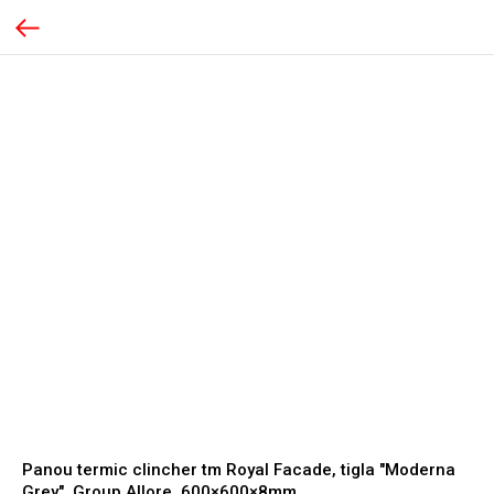
Panou termic clincher tm Royal Facade, tigla "Moderna
Grey", Group Allore, 600×600×8mm