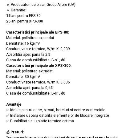
🔹 Producatori de placi: Group Allore (UA)
🔹 Garantie:
15 ani
pentru EPS-80
25 ani
pentru XPS-300
Caracteristici principale ale EPS-80:
Material: polistiren expandat
Densitate: 16 kg/m³
Conductivitate termica, W/m·K: 0,039
Absorbtia apei: pana la 2%
Clasa de combustibilitate: B-s1, d0
Caracteristici principale ale XPS-300:
Material: polistiren extrudat
Densitate: 30 kg/m³
Conductivitate termica, W/m·K: 0,036
Absorbtia apei: pana la 0,4%
Clasa de combustibilitate: B-s1, d0
Avantaje
✅ Ideale pentru case, birouri, hoteluri si centre comerciale
✅ Instalare usoara datorita elementelor de blocare integrate
✅ Durabilitate si izolatie termica optima
💰
Preturi:
Termopanele – exista doua optiuni de pret –
per m² si per bucata.