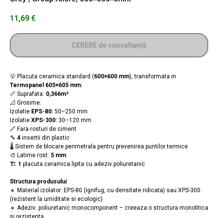
11,69
€
CERERE de consultanță
💡 Placuta ceramica standard (
600×600 mm
), transformata in
Termopanel
605×605 mm:
📏 Suprafata:
0,366m²
📐 Grosime:
Izolatie
EPS-80:
50–250 mm
Izolatie
XPS-300:
30–120 mm
🔗 Fara rosturi de ciment
🔧
4
insertii din plastic
🌡️ Sistem de blocare perimetrala pentru prevenirea puntilor termice
🎨 Latime rost:
5 mm
🏗️
1
placuta ceramica lipita cu adeziv poliuretanic
Structura produsului
🔹 Material izolator: EPS-80 (ignifug, cu densitate ridicata) sau XPS-300
(rezistent la umiditate si ecologic)
🔹 Adeziv: poliuretanic monocomponent – creeaza o structura monolitica
si rezistenta