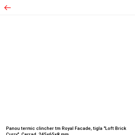
Panou termic clincher tm Royal Facade, tigla "Loft Brick
Curry", Cerrad, 245×65×8 mm