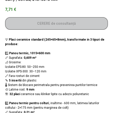
7,71
€
CERERE de consultanță
💡
Placi ceramice standard (245×65×8mm), transformate in 3 tipuri de
produse:
1️⃣
Panou termic, 1015×600 mm
📏 Suprafata:
0,609 m²
📐 Grosime:
Izolatie EPS-80: 50–250 mm
Izolatie XPS-300: 30–120 mm
🔗 Fara rosturi de ciment
🔧
5 insertii
din plastic
🌡️ Sistem de blocare perimetrala pentru prevenirea puntilor termice
🎨 Latime rost:
9 mm
🏗️
32 placi
ceramice sau klinker lipite cu adeziv poliuretanic
2️⃣
Panou termic pentru colturi
, inaltime - 600 mm, latimea laturilor
coltului - 2×175 mm (pentru marginea de colt)
📏 Suprafata:
0,21 m²