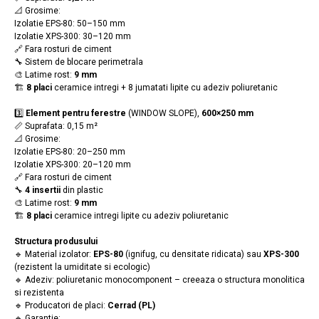
📐 Grosime:
Izolatie EPS-80: 50–150 mm
Izolatie XPS-300: 30–120 mm
🔗 Fara rosturi de ciment
🔧 Sistem de blocare perimetrala
🎨 Latime rost:
9 mm
🏗️
8 placi
ceramice intregi + 8 jumatati lipite cu adeziv poliuretanic
3️⃣
Element pentru ferestre
(WINDOW SLOPE),
600×250 mm
📏 Suprafata: 0,15 m²
📐 Grosime:
Izolatie EPS-80: 20–250 mm
Izolatie XPS-300: 20–120 mm
🔗 Fara rosturi de ciment
🔧
4 insertii
din plastic
🎨 Latime rost:
9 mm
🏗️
8 placi
ceramice intregi lipite cu adeziv poliuretanic
Structura produsului
🔹 Material izolator:
EPS-80
(ignifug, cu densitate ridicata) sau
XPS-300
(rezistent la umiditate si ecologic)
🔹 Adeziv: poliuretanic monocomponent – creeaza o structura monolitica
si rezistenta
🔹 Producatori de placi:
Cerrad (PL)
🔹 Garantie: