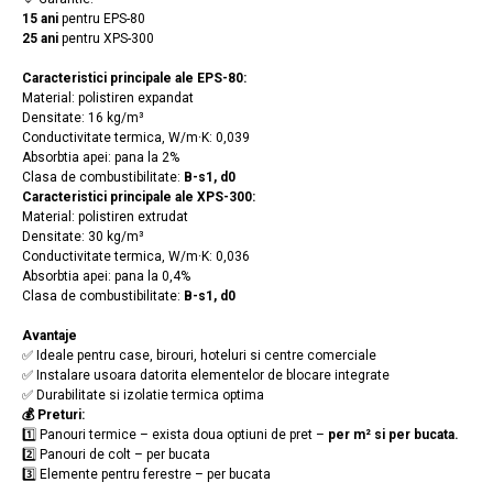
15 ani
pentru EPS-80
25 ani
pentru XPS-300
Caracteristici principale ale EPS-80:
Material: polistiren expandat
Densitate: 16 kg/m³
Conductivitate termica, W/m·K: 0,039
Absorbtia apei: pana la 2%
Clasa de combustibilitate:
B-s1, d0
Caracteristici principale ale XPS-300:
Material: polistiren extrudat
Densitate: 30 kg/m³
Conductivitate termica, W/m·K: 0,036
Absorbtia apei: pana la 0,4%
Clasa de combustibilitate:
B-s1, d0
Avantaje
✅ Ideale pentru case, birouri, hoteluri si centre comerciale
✅ Instalare usoara datorita elementelor de blocare integrate
✅ Durabilitate si izolatie termica optima
💰 Preturi:
1️⃣ Panouri termice – exista doua optiuni de pret –
per m² si per bucata.
2️⃣ Panouri de colt – per bucata
3️⃣ Elemente pentru ferestre – per bucata