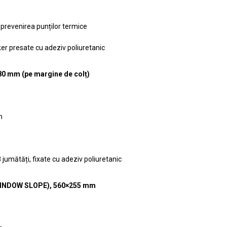
u prevenirea punților termice
ker presate cu adeziv poliuretanic
80 mm (pe margine de colț)
m
8 jumătăți, fixate cu adeziv poliuretanic
(WINDOW SLOPE), 560×255 mm