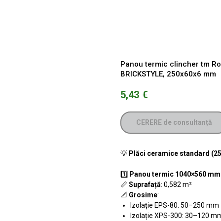
Panou termic clincher tm Roy
BRICKSTYLE, 250x60x6 mm
5,43
€
CERERE de consultanță
💡
Plăci ceramice standard (
1️⃣
Panou termic 1040×560 mm
📏
Suprafață
: 0,582 m²
📐
Grosime
:
Izolație EPS-80: 50–250 mm
Izolație XPS-300: 30–120 m