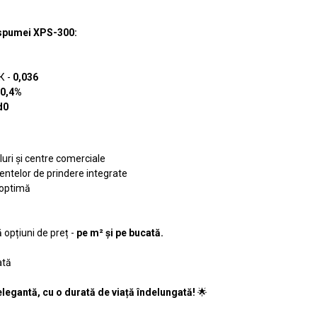
e spumei XPS-300:
К -
0,036
0,4%
d0
luri și centre comerciale
entelor de prindere integrate
 optimă
 opțiuni de preț -
pe m² și pe bucată.
ată
elegantă, cu o durată de viață îndelungată!
🌟