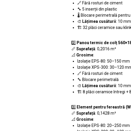
🔗 Fără rosturi de ciment
🔧 5 inserții din plastic
🌡️ Blocare perimetrală pentr
🎨
Lățimea cusăturii
: 10 mm
🏗️ 32 plăci ceramice sau klin
2️⃣
Panou termic de colț 560×1
📏
Suprafață
: 0,2016 m²
📐
Grosime
:
Izolație EPS-80: 50–150 mm
Izolație XPS-300: 30–120 m
🔗 Fără rosturi de ciment
🔧 Blocare perimetrală
🎨
Lățimea cusăturii
: 10 mm
🏗️ 8 plăci ceramice întregi + 
3️⃣
Element pentru fereastră 
📏
Suprafață
: 0,1428 m²
📐
Grosime
:
Izolație EPS-80: 20–250 mm