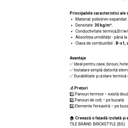
Principalele caracteristici al
Material: polistiren expandat.
Densitate:
30 kg/m³.
Conductivitate termică,Вт/м·
Absorbția umidității - până la
Clasa de combustibil -
B-s1, 
Avantaje
✅ Ideal pentru case, birouri, hote
✅ Instalare simplă datorită elem
✅ Durabilitate și izolare termică
💰
Prețuri
:
1️⃣ Panouri termice – există două
2️⃣ Panouri de colț – pe bucată
3️⃣ Elemente fereastră – pe buc
🏠
Creează o fațadă izolată și 
TILE BRAND: BRICKSTYLE (BS)