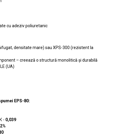
m
xate cu adeziv poliuretanic
nifugat, densitate mare) sau XPS-300 (rezistent la
ponent – creează o structură monolitică și durabilă
LE (UA)
e spumei EPS-80:
К -
0,039
2%
d0