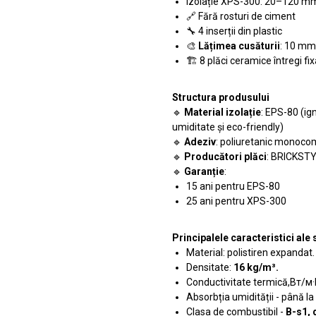
Izolație XPS-300: 20–120 m
🔗 Fără rosturi de ciment
🔧 4 inserții din plastic
🎨
Lățimea cusăturii
: 10 mm
🏗️ 8 plăci ceramice întregi fi
Structura produsului
🔹
Material izolație
: EPS-80 (ig
umiditate și eco-friendly)
🔹
Adeziv
: poliuretanic monocom
🔹
Producători plăci
: BRICKSTY
🔹
Garanție
:
15 ani pentru EPS-80
25 ani pentru XPS-300
Principalele caracteristici al
Material: polistiren expandat.
Densitate:
16 kg/m³.
Conductivitate termică,Вт/м·
Absorbția umidității - până la
Clasa de combustibil -
B-s1, 